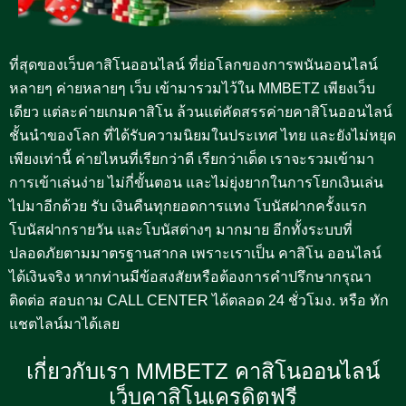
ที่สุดของเว็บคาสิโนออนไลน์ ที่ย่อโลกของการพนันออนไลน์
หลายๆ ค่ายหลายๆ เว็บ เข้ามารวมไว้ใน MMBETZ เพียงเว็บ
เดียว แต่ละค่ายเกมคาสิโน ล้วนแต่คัดสรรค่ายคาสิโนออนไลน์
ชั้นนำของโลก ที่ได้รับความนิยมในประเทศ ไทย และยังไม่หยุด
เพียงเท่านี้ ค่ายไหนที่เรียกว่าดี เรียกว่าเด็ด เราจะรวมเข้ามา
การเข้าเล่นง่าย ไม่กี่ขั้นตอน และไม่ยุ่งยากในการโยกเงินเล่น
ไปมาอีกด้วย รับ เงินคืนทุกยอดการแทง โบนัสฝากครั้งแรก
โบนัสฝากรายวัน และโบนัสต่างๆ มากมาย อีกทั้งระบบที่
ปลอดภัยตามมาตรฐานสากล เพราะเราเป็น คาสิโน ออนไลน์
ได้เงินจริง หากท่านมีข้อสงสัยหรือต้องการคำปรึกษากรุณา
ติดต่อ สอบถาม CALL CENTER ได้ตลอด 24 ชั่วโมง. หรือ ทัก
แชตไลน์มาได้เลย
เกี่ยวกับเรา MMBETZ คาสิโนออนไลน์
เว็บคาสิโนเครดิตฟรี