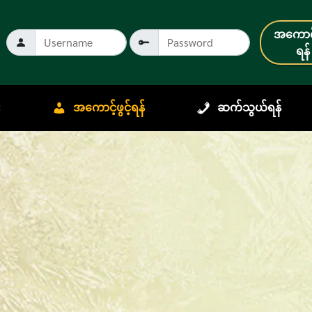
အကောင့်
ရန်
း
အကောင့်ဖွင့်ရန်
ဆက်သွယ်ရန်