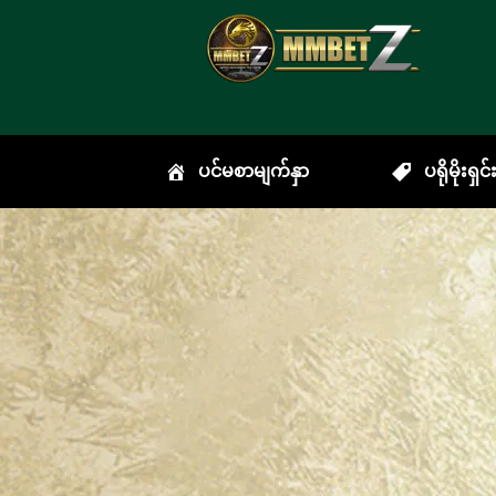
ပင်မစာမျက်နှာ
ပရိုမိုးရှင်